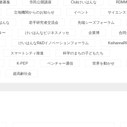
者募集
市民公開講座
Clubけいはんな
RDM
立地機関からのお知らせ
イベント
サイエンス
いはんな
若手研究者交流会
先端シーズフォーラム
ター
けいはんなビジネスメッセ
企業博
合同
けいはんなR&Dイノベーションフォーラム
KeihannaR
スマートシティ推進
科学のまちの子どもたち
K-PEP
ベンチャー通信
世界を動かせ
超高齢社会