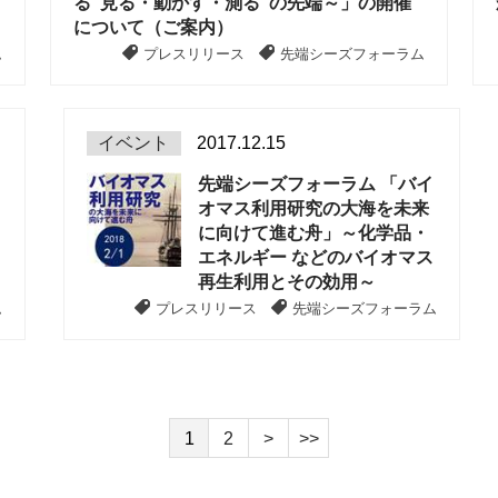
る"見る・動かす・測る"の先端～」の開催
について（ご案内）
ム
プレスリリース
先端シーズフォーラム
イベント
2017.12.15
先端シーズフォーラム 「バイ
オマス利用研究の大海を未来
に向けて進む舟」～化学品・
エネルギー などのバイオマス
再生利用とその効用～
ム
プレスリリース
先端シーズフォーラム
1
2
>
>>