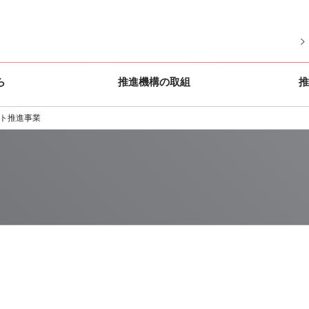
ら
推進機構の取組
推
ート推進事業