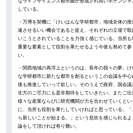
なライフサイエンス都市圏が形成され高いポテンシャ
している。
・万博を契機に「けいはんな学研都市」地域全体の推
速させるいい機会であると捉え、それぞれの立場で取
いこうとされていることを力強く感じている。当所も
重要な要素として役割を果たせるよう今後も努めて参
い。
・関西地域の再浮上というのは、長年の我々の夢。け
な学研都市に新たな都市を創るというこの会議を中心
後も推進していって欲しい。そのうえで政府、国会議
生方のご尽力にも是非期待をしていきたい。またご出
様々な産業ならびに研究機関が力を合わせていくとい
に、当所も役割を果たしていければと思っている。「
ら新しいことが始まる。」という息吹を感じられるよ
論をして頂ければ有り難い。