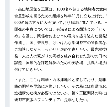
・高山地区第２工区は、1000名を超える地権者の意
合意形成を図るための組織を昨年11月に立ち上げた。
600名超の方々に入会頂いており順調に進んでいる。
開発の中身については、有識者による懇談会の「とり
め」を基に、関係者および市の意向を盛り込んだ開発
作成し、国、奈良県、けいはんな学研都市の関係者な
ご相談しながらしっかりと進めて参りたい。最先端技
発、人と人の繋がりの両者を組み合わせた形での日本
課題、国際的な課題解決のための実験場、挑戦の場所
付けていきたい。
・また、ここは精華・西木津地区と接しており、是非
路の開発を早急にお願いしたい。その為には府県市お
進機構の連携が必要ではないか。第２工区開発の暁に
研都市拡張のフロンティアに是非なりたい。