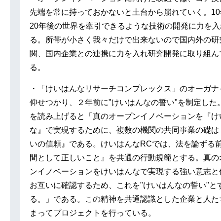
先端を常に持っておかないと土台から崩れていく。10
20年後の世界を牽引できるような技術の開発に力を入
る。所帯が小さく我々だけで出来ないので国内外の研
関、国内企業との連携に力を入れ研究開発に取り組ん
る。
・「けいはんなリサーチコンプレックス」のオーガナ
仰せつかり、２年前に"けいはんなの誓い"を制定した
を読み上げると「真のオープンイノベーションを『け
な』で実現するために、複数の機関の共同事業の礎は
いの信頼』である。けいはんなRCでは、法を論ずる
間として正しいこと』を共通の行動規範とする。真の
ンイノベーションをけいはんなで実現する強い意志と
お互いに確認するため、これを"けいはんなの誓い"と
る。」である。この精神を共通認識とした企業と人た
まってプロジェクトを行っている。