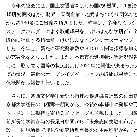
今年の総会には、国土交通省をはじめ国の9機関、11自治
18研究機関ほか、財界・民間企業・地元まちづくり団体など
から約130名にご出席を頂きました。昨年は、多様なミッ
ステークホルダーによる取組成果を、けいはんな学研都市
瞰的に評価する指標群「けいはんなインジケーターマップ
した。今年は、新たに研究発表数やＳＤＧｓ関連指標を加
の充実化を図りました。また、本都市の進捗状況等近況報
もに、取り巻く国等の状況および2025年に開催が決まった
博の状況、最近のオープンイノベーションの取組成果等に
係機関から報告を行いました。
さらに、関西文化学術研究都市建設促進議員連盟の細田
京都大学総長の山極壽一顧問から、今後の本都市の発展や
ットメントに期待を寄せるメッセージも頂戴しました。国
前所長で学術参与の長尾真顧問から「未来志向実験都市け
設」、同現所長で理化学研究所理事長の松本紘顧問から「