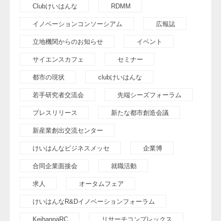
Clubけいはんな
RDMM
イノベーションコンソーシアム
広報誌
立地機関からのお知らせ
イベント
サイエンスカフェ
セミナー
都市の現状
clubけいはんな
若手研究者交流会
先端シーズフォーラム
プレスリリース
新たな都市創造会議
新産業創出交流センター
けいはんなビジネスメッセ
企業博
合同企業面接会
就職活動
求人
オータムフェア
けいはんなR&Dイノベーションフォーラム
KeihannaRC
リサーチコンプレックス