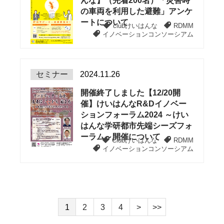
んな】（先着200名）「災害時
の車両を利用した避難」アンケ
ートについて
clubけいはんな
RDMM
イノベーションコンソーシアム
セミナー
2024.11.26
開催終了しました【12/20開
催】けいはんなR&Dイノベー
ションフォーラム2024 ～けい
はんな学研都市先端シーズフォ
ーラム～開催について
Clubけいはんな
RDMM
イノベーションコンソーシアム
1
2
3
4
>
>>