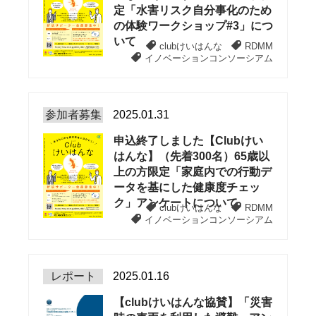
定「水害リスク自分事化のため
の体験ワークショップ#3」につ
いて
clubけいはんな
RDMM
イノベーションコンソーシアム
参加者募集
2025.01.31
申込終了しました【Clubけい
はんな】（先着300名）65歳以
上の方限定「家庭内での行動デ
ータを基にした健康度チェッ
ク」アンケートについて
clubけいはんな
RDMM
イノベーションコンソーシアム
レポート
2025.01.16
【clubけいはんな協賛】「災害