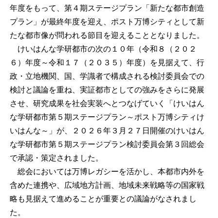
年度をもって、第４期ステージプラン「新たな都市創造
プラン」が最終年度を迎え、ポスト万博シティとして新
たな都市像が問われる節目を迎えることとなりました。
けいはんな学研都市の次の１０年（令和８（２０２
６）年度～令和１７（２０３５）年度）を見据えて、行
政・立地機関、国、学識者で構成される検討委員会での
検討と議論を重ね、実証都市としての強みをさらに発展
させ、研究成果を社会実装へとつなげていく「けいはん
な学研都市第５期ステージプラン～ポスト万博シティけ
いはんな～」が、２０２６年３月２７日開催のけいはん
な学研都市第５期ステージプラン検討委員会第３回総会
で承認・策定されました。
総会においては万博レガシーを活かし、本都市内外を
含めた連携や、広域地方計画、地域未来戦略等の国家戦
略も見据えて進めることが重要との議論がなされまし
た。