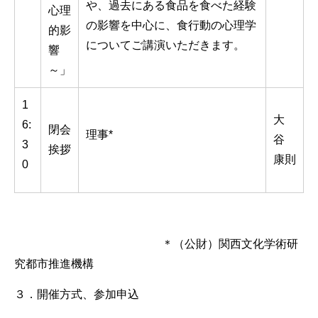
や、過去にある食品を食べた経験
心理
の影響を中心に、食行動の心理学
的影
についてご講演いただきます。
響
～」
1
大
6:
閉会
理事*
谷
3
挨拶
康則
0
＊（公財）関西文化学術研
究都市推進機構
３．開催方式、参加申込