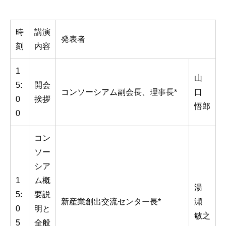
時
講演
発表者
刻
内容
1
山
5:
開会
コンソーシアム副会長、理事長*
口
0
挨拶
悟郎
0
コン
ソー
シア
1
ム概
湯
5:
要説
新産業創出交流センター長*
瀬
0
明と
敏之
5
全般