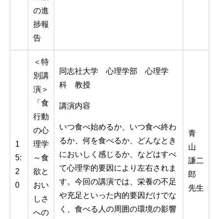
の進
捗報
告
＜特
同志社大学 心理学部 心理学
別講
科 教授
演＞
「食
講演内容
行動
いつ食べ始めるか、いつ食べ終わ
の心
青
るか、何を食べるか、どんなとき
1
理学
山
においしく感じるか、などはすべ
5:
～食
謙二
て心理学的要因により左右されま
2
欲と
郎
す。今回の講演では、栄養の不足
0
おい
先生
や充足といった内的要因だけでな
しさ
く、食べる人の周囲の環境の影響
への