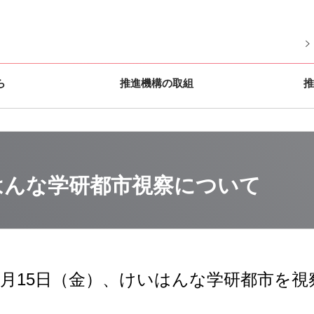
ら
推進機構の取組
推
はんな学研都市視察について
年5月15日（金）、
けいはんな学研都市を視