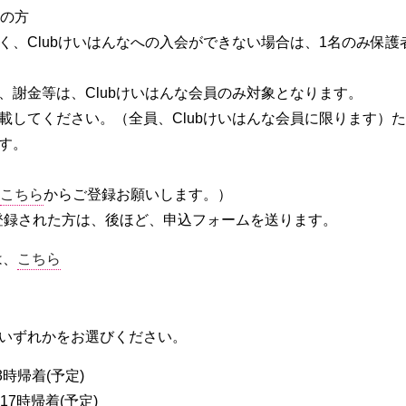
人の方
く、
Club
けいはんなへの入会ができない場合は、
1
名のみ保護
謝金等は、Clubけいはんな会員のみ対象となります。
載してください。（全員、Clubけいはんな会員に限ります）
す。
、
こちら
からご登録お願いします。）
新規登録された方は、後ほど、申込フォームを送ります。
は、
こちら
のいずれかをお選びください。
帰着(予定)
時帰着(予定)