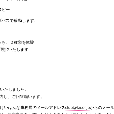
ロビー
げバスで移動します。
うち、２種類を体験
で選択いたします
案内いたしました。
力し、ご回答願います。
bけいはんな事務局のメールアドレス
club@kri.or.jp
からのメー