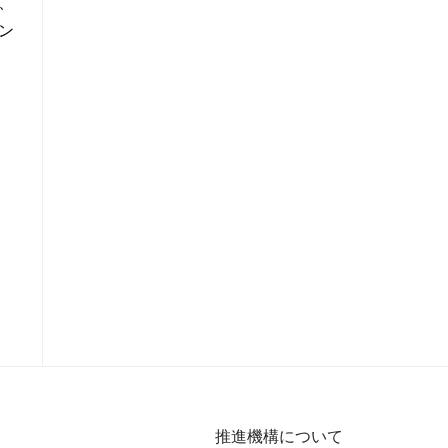
、
ン
推進機構について