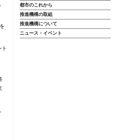
、
都市のこれから
推進機構の取組
推進機構について
を
ニュース・イベント
ント
答
支
。