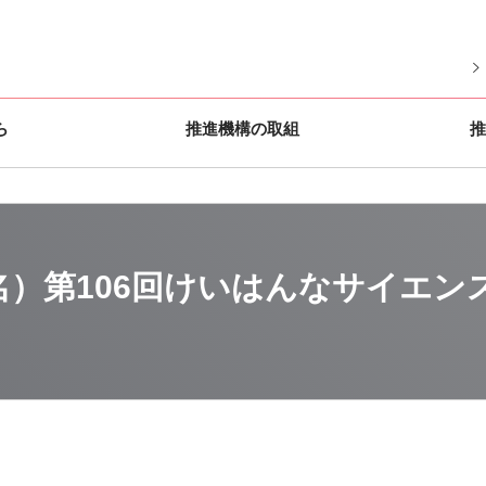
ら
推進機構の取組
推
名）第106回けいはんなサイエ